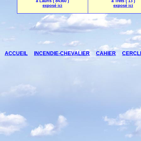
à Lauris ( 84360 )
à Trets ( 13 )
exposé ici
exposé ici
ACCUEIL
INCENDIE-CHEVALIER
CAHIER
CERCL