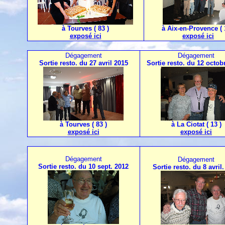
à Tourves ( 83 )
à Aix-en-Provence ( 
exposé ici
exposé ici
Dégagement
Dégagement
Sortie resto. du 27 avril 2015
Sortie resto. du 12 octob
à Tourves ( 83 )
à La Ciotat ( 13 )
exposé ici
exposé ici
Dégagement
Dégagement
Sortie resto. du 10 sept. 2012
Sortie resto. du 8 avril